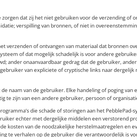
orgen dat zij het niet gebruiken voor de verzending of o
midatie; verspilling van bronnen, of niet in overeenstemm
het verzenden of ontvangen van materiaal dat bronnen ov
systeem of dat mogelijk schadelijk is voor andere gebruike
; ander onaanvaardbaar gedrag dat de gebruiker, ander
gebruiker van expliciete of cryptische links naar dergelijk 
t de naam van de gebruiker. Elke handeling of poging van
tig te zijn van een andere gebruiker, persoon of organis
programma’s die schade of storingen aan het PebblePad-
ruiker echter met dergelijke middelen een verstorend pr
, de kosten van de noodzakelijke herstelmaatregelen en e
ng te verhalen op de gebruiker die verantwoordelijk is v