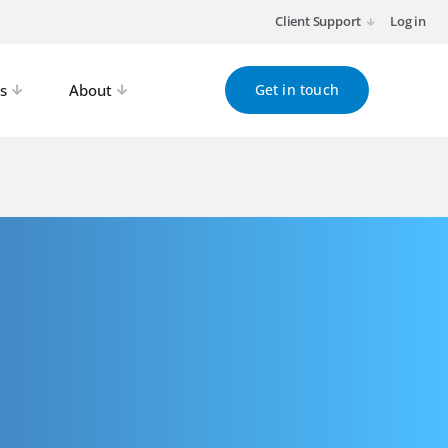
Client Support
Log in
s
About
Get in touch