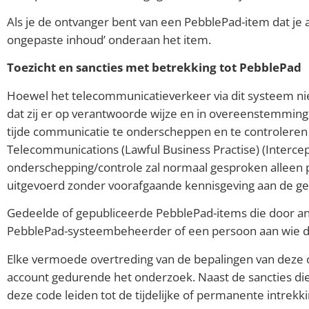
Als je de ontvanger bent van een PebblePad-item dat je a
ongepaste inhoud’ onderaan het item.
Toezicht en sancties met betrekking tot PebblePad
Hoewel het telecommunicatieverkeer via dit systeem niet
dat zij er op verantwoorde wijze en in overeenstemmin
tijde communicatie te onderscheppen en te controleren i
Telecommunications (Lawful Business Practise) (Intercep
onderschepping/controle zal normaal gesproken alleen p
uitgevoerd zonder voorafgaande kennisgeving aan de ge
Gedeelde of gepubliceerde PebblePad-items die door a
PebblePad-systeembeheerder of een persoon aan wie di
Elke vermoede overtreding van de bepalingen van deze c
account gedurende het onderzoek. Naast de sancties die
deze code leiden tot de tijdelijke of permanente intrekk