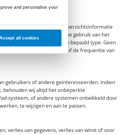
of geïnspecteerd.
improve and personalise your
n te gebruiken om anonieme overzichtsinformatie
rde gegevens over het algemene gebruik van het
Accept all cookies
en of het aantal assets van een bepaald type. Geen
 aantal assets in je account of de frequentie van
an gebruikers of andere geïnteresseerden. Indien
t, behouden wij altijd het onbeperkte
ePad-systeem, of andere systemen ontwikkeld door
werken, te wijzigen en aan te passen.
en, verlies van gegevens, verlies van winst of voor