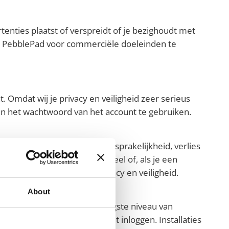
enties plaatst of verspreidt of je bezighoudt met
 om PebblePad voor commerciële doeleinden te
. Omdat wij je privacy en veiligheid zeer serieus
 het wachtwoord van het account te gebruiken.
 elk oneigenlijk gebruik, aansprakelijkheid, verlies
et ons ondersteunende personeel of, als je een
t betrekking tot jouw privacy en veiligheid.
About
iligingsopties toe om het hoogste niveau van
n gebruikersgegevens bij het inloggen. Installaties