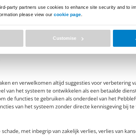
eren dat wachtwoorden niet kunnen worden onderschept 
ird-party partners use cookies to enhance site security and to 
nformation please view our
cookie page
.
 behouden wij ons het recht voor om dataminingtechnieke
t geen specifieke inhoud bekeken, maar worden geaggregee
Customise
 over het aantal videobestanden dat in PebblePad is gelad
ificeerd als onderdeel van deze datamining. Wij zullen het
.
ken en verwelkomen altijd suggesties voor verbetering v
eel van het systeem te ontwikkelen als een betaalde diens
 om de functies te gebruiken als onderdeel van het Pebbl
cties van het systeem zonder directe kennisgeving bij te 
schade, met inbegrip van zakelijk verlies, verlies van kans