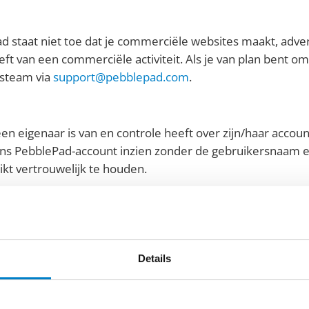
d staat niet toe dat je commerciële websites maakt, advert
eft van een commerciële activiteit. Als je van plan bent
gsteam via
support@pebblepad.com
.
n eigenaar is van en controle heeft over zijn/haar account
s PebblePad-account inzien zonder de gebruikersnaam en
ikt vertrouwelijk te houden.
 de strikte vertrouwelijkheid van je inloggegevens en voor
eval van identiteitsdiefstal dien je contact op te nemen m
an je organisatie, om hen te informeren over problemen me
or ongeoorloofd gebruik van het systeem.
Details
passen we bij het instellen van PebblePad een aantal beve
eem via een beveiligde SSL-verbinding en versleuteling va