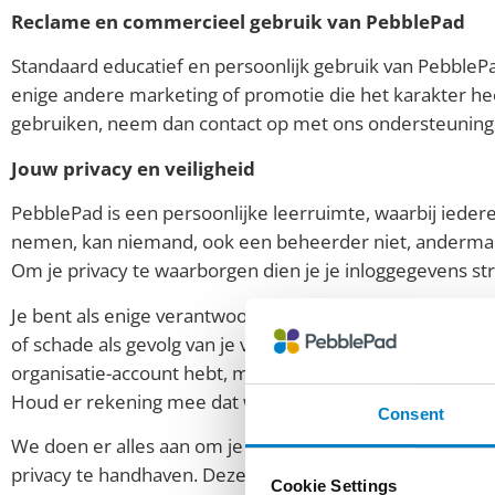
Reclame en commercieel gebruik van PebblePad
Standaard educatief en persoonlijk gebruik van PebblePa
enige andere marketing of promotie die het karakter he
gebruiken, neem dan contact op met ons ondersteunin
Jouw privacy en veiligheid
PebblePad is een persoonlijke leerruimte, waarbij iederee
nemen, kan niemand, ook een beheerder niet, anderman
Om je privacy te waarborgen dien je je inloggegevens str
Je bent als enige verantwoordelijk voor het handhaven van
of schade als gevolg van je verzuim dit te doen. In het g
organisatie-account hebt, met het ondersteuningsteam v
Houd er rekening mee dat wij niet aansprakelijk zijn vo
Consent
We doen er alles aan om je veiligheid te garanderen; zo 
privacy te handhaven. Deze omvatten toegang tot het syst
Cookie Settings