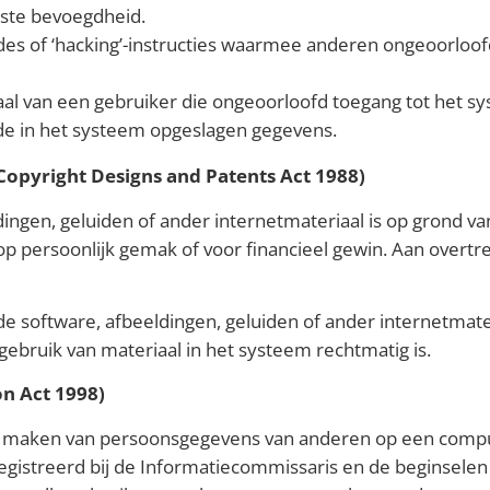
iste bevoegdheid.
des of ‘hacking’-instructies waarmee anderen ongeoorloo
al van een gebruiker die ongeoorloofd toegang tot het s
de in het systeem opgeslagen gegevens.
Copyright Designs and Patents Act 1988)
gen, geluiden of ander internetmateriaal is op grond van 
 op persoonlijk gemak of voor financieel gewin. Aan ove
rde software, afbeeldingen, geluiden of ander internetmat
gebruik van materiaal in het systeem rechtmatig is.
n Act 1998)
 maken van persoonsgegevens van anderen op een comput
registreerd bij de Informatiecommissaris en de beginsel