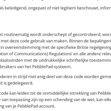
ls beledigend, ongepast of niet legitiem beschouwt, infor
 routinematig wordt onderschept of gecontroleerd, wordt 
g met deze code gebruik van maken. Binnen de bepalingen 
n overeenstemming met de specifieke Britse regelgeving ‘
tion of Communications) Regulations’ en alle andere rele
laatsvinden met de uitdrukkelijke schriftelijke toestemmi
bruikers van het PebblePad-systeem.
nderen in strijd met enig deel van deze code worden ge
t is gedelegeerd.
ode kan leiden tot de onmiddellijke intrekking van Pebbl
 van toepassing zijn op een schending van de wet, kan el
ing van je PebblePad-account.